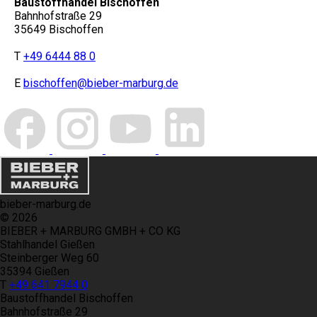
Baustoffhandel Bischoffen
Bahnhofstraße 29
35649 Bischoffen
T
+49 6444 88 0
E
bischoffen@bieber-marburg.de
bieber-marburg.de
© 2026
BIEBER + MARBURG GMBH + CO KG
Stahlhandel Gießen
Steinberger Weg 60
35394 Gießen
T
+49 641 7944 0
Baustoffhandel Bischoffen
Bahnhofstraße 29