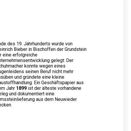
nde des 19. Jahrhunderts wurde von
inrich Bieber in Bischoffen der Grundstein
r eine erfolgreiche
nternehmensentwicklung gelegt: Der
chuhmacher konnte wegen eines
ugenleidens seinen Beruf nicht mehr
usüben und gründete eine kleine
austoffhandlung. Ein Geschäftspapier aus
em Jahr
1899
ist der älteste vorhandene
eleg und dokumentiert eine
imssteinlieferung aus dem Neuwieder
ecken.