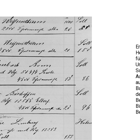
E
He
fü
U
S
A
a
B
d
B
B
B