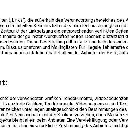
iten („Links“), die außerhalb des Verantwortungsbereiches des 
er von den Inhalten Kenntnis hat und es ihm technisch möglich und
 Zeitpunkt der Linksetzung die entsprechenden verlinkten Seiten f
e Inhalte der gelinkten/verknüpften Seiten. Deshalb distanziert de
ndert wurden. Diese Feststellung gilt für alle innerhalb des ei
, Diskussionsforen und Mailinglisten. Für illegale, fehlerhafte
ormationen entstehen, haftet allein der Anbieter der Seite, auf 
t:
rrechte der verwendeten Grafiken, Tondokumente, Videosequenzen 
lizenzfreie Grafiken, Tondokumente, Videosequenzen und Texte 
arenzeichen unterliegen uneingeschränkt den Bestimmungen des 
 bloßen Nennung ist nicht der Schluss zu ziehen, dass Markenzei
 Objekte bleibt allein beim Anbieter. Eine Vervielfältigung oder
tionen ist ohne ausdrückliche Zustimmung des Anbieters nicht ge