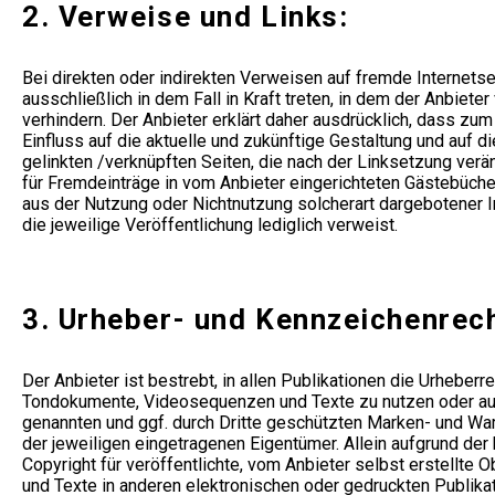
2. Verweise und Links:
Bei direkten oder indirekten Verweisen auf fremde Internetse
ausschließlich in dem Fall in Kraft treten, in dem der Anbiet
verhindern. Der Anbieter erklärt daher ausdrücklich, dass zum
Einfluss auf die aktuelle und zukünftige Gestaltung und auf di
gelinkten /verknüpften Seiten, die nach der Linksetzung verä
für Fremdeinträge in vom Anbieter eingerichteten Gästebüchern
aus der Nutzung oder Nichtnutzung solcherart dargebotener Inf
die jeweilige Veröffentlichung lediglich verweist.
3. Urheber- und Kennzeichenrech
Der Anbieter ist bestrebt, in allen Publikationen die Urhebe
Tondokumente, Videosequenzen und Texte zu nutzen oder auf 
genannten und ggf. durch Dritte geschützten Marken- und W
der jeweiligen eingetragenen Eigentümer. Allein aufgrund der
Copyright für veröffentlichte, vom Anbieter selbst erstellte
und Texte in anderen elektronischen oder gedruckten Publika