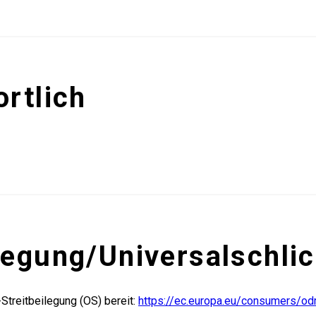
ortlich
legung/Universal­schlic
Streitbeilegung (OS) bereit:
https://ec.europa.eu/consumers/od