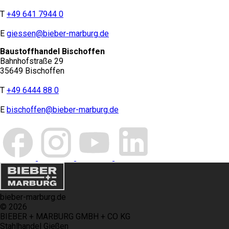
T
+49 641 7944 0
E
giessen@bieber-marburg.de
Baustoffhandel Bischoffen
Bahnhofstraße 29
35649 Bischoffen
T
+49 6444 88 0
E
bischoffen@bieber-marburg.de
bieber-marburg.de
© 2026
BIEBER + MARBURG GMBH + CO KG
Stahlhandel Gießen