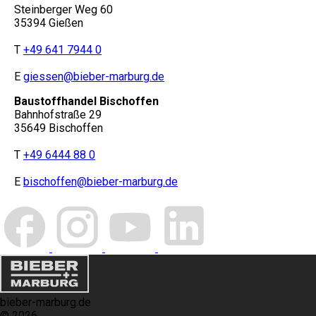
Steinberger Weg 60
35394 Gießen
T
+49 641 7944 0
E
giessen@bieber-marburg.de
Baustoffhandel Bischoffen
Bahnhofstraße 29
35649 Bischoffen
T
+49 6444 88 0
E
bischoffen@bieber-marburg.de
bieber-marburg.de
© 2026