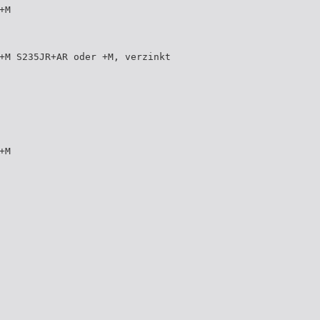
+M
+M S235JR+AR oder +M, verzinkt
+M