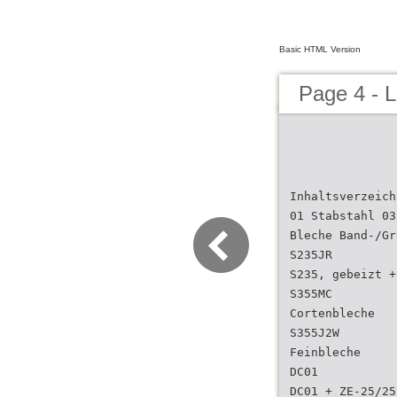
Basic HTML Version
Page 4 - L
Inhaltsverzeich
01 Stabstahl 03
Bleche Band-/Gr
S235JR
S235, gebeizt +
S355MC
Cortenbleche
S355J2W
Feinbleche
DC01
DC01 + ZE-25/25