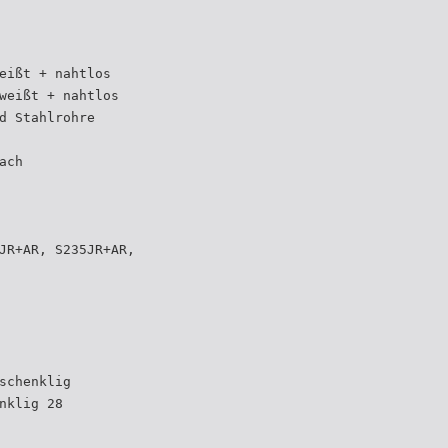
eißt + nahtlos
weißt + nahtlos
d Stahlrohre
ach
JR+AR, S235JR+AR,
schenklig
nklig 28