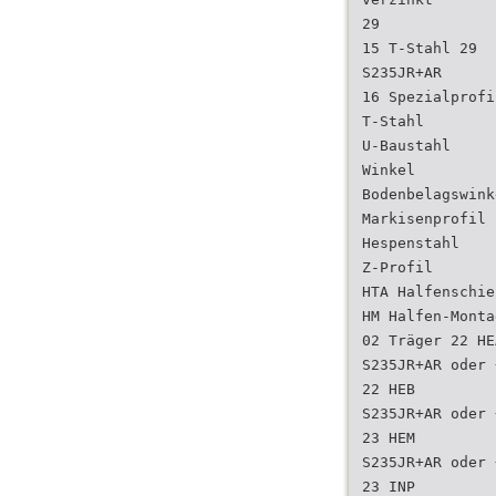
29
15 T-Stahl 29
S235JR+AR
16 Spezialprofi
T-Stahl
U-Baustahl
Winkel
Bodenbelagswink
Markisenprofil
Hespenstahl
Z-Profil
HTA Halfenschie
HM Halfen-Monta
02 Träger 22 HE
S235JR+AR oder 
22 HEB
S235JR+AR oder 
23 HEM
S235JR+AR oder 
23 INP