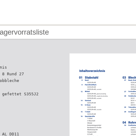
agervorratsliste
nis
 8 Rund 27
obbleche
 gefettet S355J2
 AL DD11