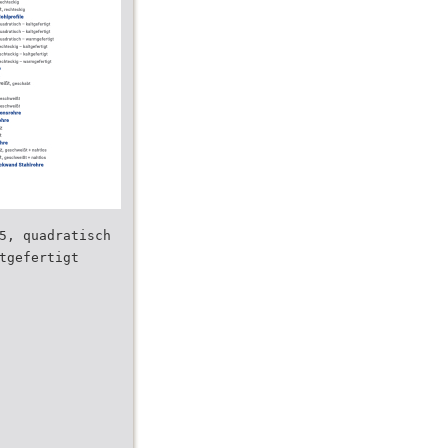
5, quadratisch
tgefertigt