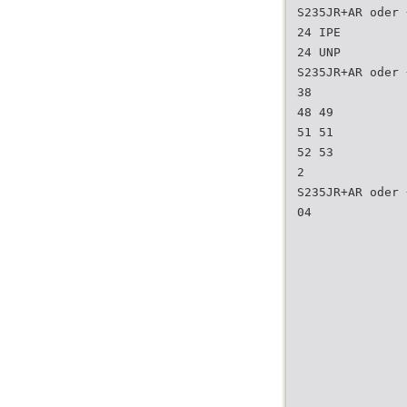
S235JR+AR oder 
24 IPE
24 UNP
S235JR+AR oder 
38
48 49
51 51
52 53
2
S235JR+AR oder 
04