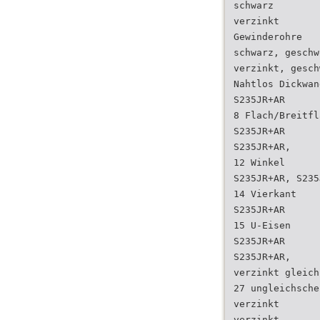
schwarz
verzinkt
Gewinderohre
schwarz, geschw
verzinkt, gesch
Nahtlos Dickwan
S235JR+AR
8 Flach/Breitfl
S235JR+AR
S235JR+AR,
12 Winkel
S235JR+AR, S235
14 Vierkant
S235JR+AR
15 U-Eisen
S235JR+AR
S235JR+AR,
verzinkt gleich
27 ungleichsche
verzinkt
verzinkt