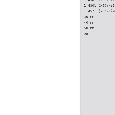
1.4301 (X5CrNi1
1.4571 (X6CrNiM
30 mm
40 mm
50 mm
98